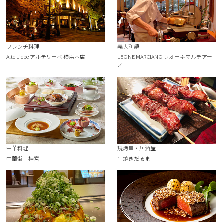
フレンチ料理
義大利語
Alte Liebe アルテリーベ 横浜本店
LEONE MARCIANO レオーネマルチアー
ノ
中華料理
燒烤串・居酒屋
中華街 桂宮
串焼きだるま