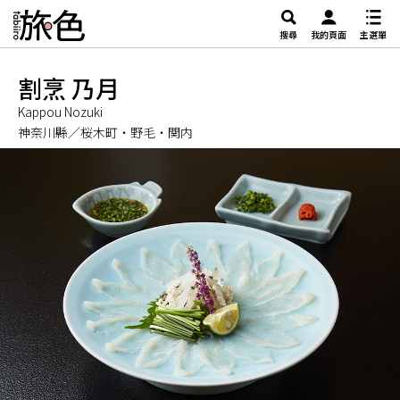
搜尋
我的頁面
主選單
割烹 乃月
Kappou Nozuki
神奈川縣／桜木町・野毛・関内