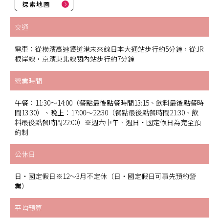
探索地圖
交通
電車：從橫濱高速鐵道港未來線日本大通站步行約5分鐘，從JR
根岸線・京濱東北線關內站步行約7分鐘
營業時間
午餐：11:30～14:00（餐點最後點餐時間13:15、飲料最後點餐時
間13:30）、晚上：17:00～22:30（餐點最後點餐時間21:30、飲
料最後點餐時間22:00）※週六中午、週日・國定假日為完全預
約制
公休日
日・國定假日※12～3月不定休（日・國定假日可事先預約營
業）
平均預算