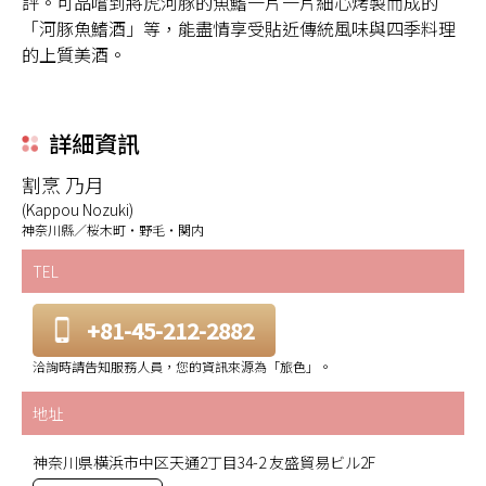
評。可品嚐到將虎河豚的魚鰭一片一片細心烤製而成的
「河豚魚鰭酒」等，能盡情享受貼近傳統風味與四季料理
的上質美酒。
詳細資訊
割烹 乃月
(Kappou Nozuki)
神奈川縣／桜木町・野毛・関内
TEL
+81-45-212-2882
洽詢時請告知服務人員，您的資訊來源為「旅色」。
地址
神奈川県横浜市中区天通2丁目34-2 友盛貿易ビル2F