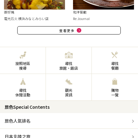
御好燒
和洋餐廳
電光石火 横浜みなとみらい店
Re:Journal
查看更多
按照地區
尋找
尋找
搜尋
旅館・飯店
餐廳
尋找
觀光
購物
休閒活動
資訊
一覽
旅色Special Contents
旅色人氣排名
日本北陸之旅