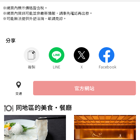
※網頁內標示價格皆含稅。
※網頁內資訊可能並非最新情報，請事先確認再出發。
※可能無法提供外語洽詢，敬請見諒。
分享
複製
LINE
X
Facebook
官方網站
交通
同地區的美食・餐廳