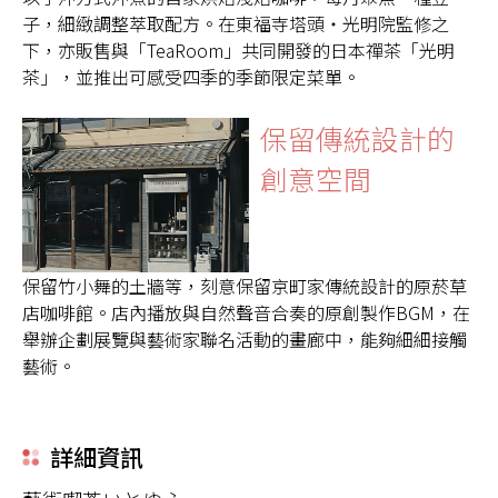
子，細緻調整萃取配方。在東福寺塔頭・光明院監修之
下，亦販售與「TeaRoom」共同開發的日本禪茶「光明
茶」，並推出可感受四季的季節限定菜單。
保留傳統設計的
創意空間
保留竹小舞的土牆等，刻意保留京町家傳統設計的原菸草
店咖啡館。店內播放與自然聲音合奏的原創製作BGM，在
舉辦企劃展覽與藝術家聯名活動的畫廊中，能夠細細接觸
藝術。
詳細資訊