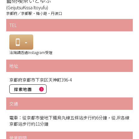
藝術喫茶いとゆふ
(GeijutsuKissa Itoyufu)
京都府／京都駅・梅小路・丹波口
TEL
-
洽詢請透過Instagram受理
地址
京都府京都市下京区天神町396-4
探索地圖
交通
電車：從京都市營地下鐵烏丸線五條站步行約6分鐘，從JR各線
京都站步行約11分鐘
營業時間