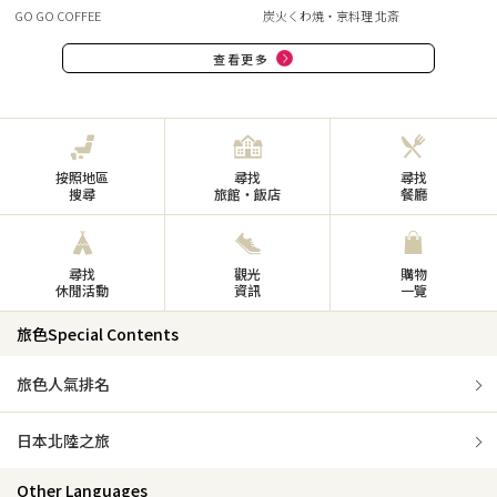
GO GO COFFEE
炭火くわ焼・京料理 北斎
查看更多
按照地區
尋找
尋找
搜尋
旅館・飯店
餐廳
尋找
觀光
購物
休閒活動
資訊
一覽
旅色Special Contents
旅色人氣排名
日本北陸之旅
Other Languages