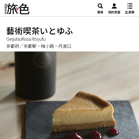
搜尋
我的頁面
主選單
藝術喫茶いとゆふ
GeijutsuKissa Itoyufu
京都府／京都駅・梅小路・丹波口