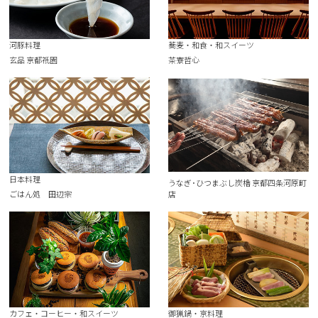
河豚料理
蕎麦・和食・和スイーツ
玄品 京都祇園
茶寮哲心
日本料理
うなぎ･ひつまぶし炭櫓 京都四条河原町
ごはん処 田辺宗
店
カフェ・コーヒー・和スイーツ
御猟鍋・京料理