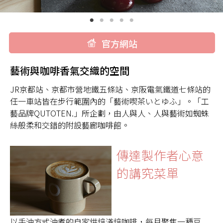
官方網站
藝術與咖啡香氣交織的空間
JR京都站、京都市營地鐵五條站、京阪電氣鐵道七條站的
任一車站皆在步行範圍內的「藝術喫茶いとゆふ」。「工
藝品牌QUTOTEN.」所企劃，由人與人、人與藝術如蜘蛛
絲般柔和交錯的附設藝廊咖啡館。
傳達製作者心意
的講究菜單
以手沖方式沖煮的自家烘焙淺焙咖啡，每月聚焦一種豆