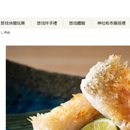
想找休閒玩樂
想找伴手禮
想找體驗
神社和寺廟巡禮
すし 芦舟