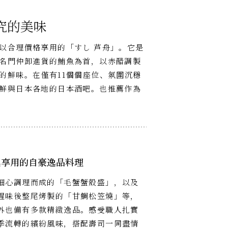
究的美味
以合理價格享用的「すし 芦舟」。它是
名門仲卸進貨的鮪魚為首，以赤醋調製
的鮮味。在僅有11個個座位、氛圍沉穩
鮮與日本各地的日本酒吧。也推薦作為
起享用的自豪逸品料理
細心調理而成的「毛蟹蟹殼盛」，以及
腥味後整尾烤製的「甘鯛松笠燒」等，
外也備有多款精緻逸品。感受職人扎實
季流轉的繽紛風味，搭配壽司一同盡情