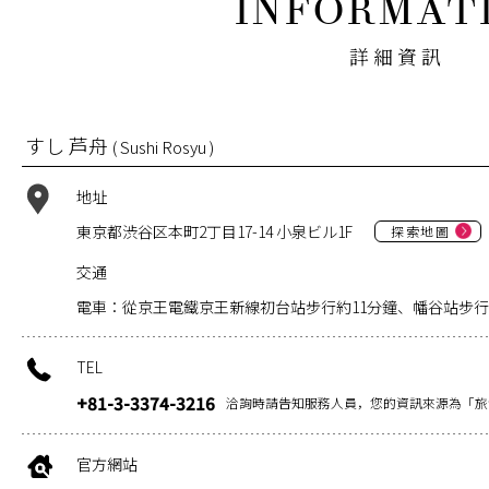
詳細資訊
すし 芦舟
( Sushi Rosyu )
地址
東京都渋谷区本町2丁目17-14 小泉ビル1F
探索地圖
交通
電車：從京王電鐵京王新線初台站步行約11分鐘、幡谷站步行
TEL
+81-3-3374-3216
洽詢時請告知服務人員，您的資訊來源為「旅
官方網站