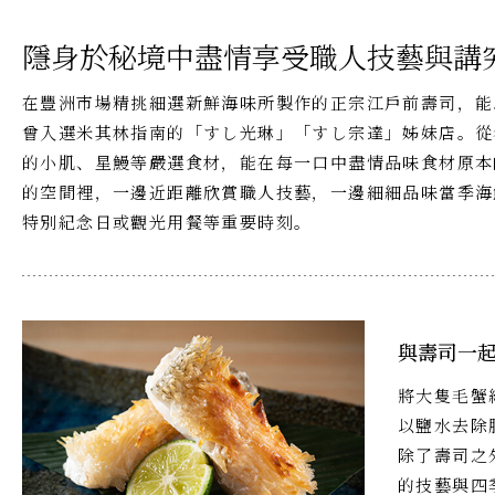
隱身於秘境中盡情享受職人技藝與講
在豐洲市場精挑細選新鮮海味所製作的正宗江戶前壽司，能
曾入選米其林指南的「すし光琳」「すし宗達」姊妹店。從
的小肌、星鰻等嚴選食材，能在每一口中盡情品味食材原本
的空間裡，一邊近距離欣賞職人技藝，一邊細細品味當季海
特別紀念日或觀光用餐等重要時刻。
與壽司一
將大隻毛蟹
以鹽水去除
除了壽司之
的技藝與四