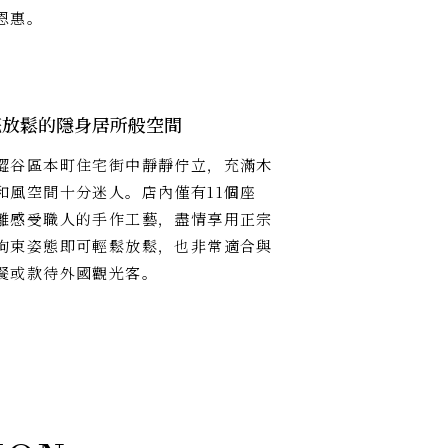
恩惠。
底放鬆的隱身居所般空間
澀谷區本町住宅街中靜靜佇立，充滿木
和風空間十分迷人。店內僅有11個座
離感受職人的手作工藝，盡情享用正宗
拘束姿態即可輕鬆放鬆，也非常適合與
餐或款待外國觀光客。