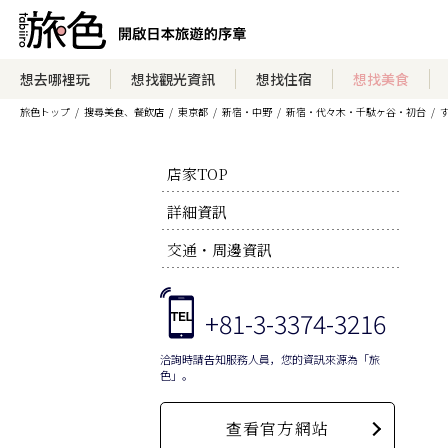
想去哪裡玩
想找觀光資訊
想找住宿
想找美食
旅色トップ
搜尋美食、餐飲店
東京都
新宿・中野
新宿・代々木・千駄ヶ谷・初台
店家TOP
詳細資訊
交通・周邊資訊
+81-3-3374-3216
洽詢時請告知服務人員，您的資訊來源為「旅
色」。
查看官方網站