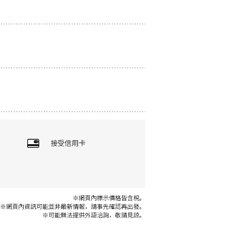
接受信用卡
※網頁內標示價格皆含稅。
※網頁內資訊可能並非最新情報，請事先確認再出發。
※可能無法提供外語洽詢，敬請見諒。