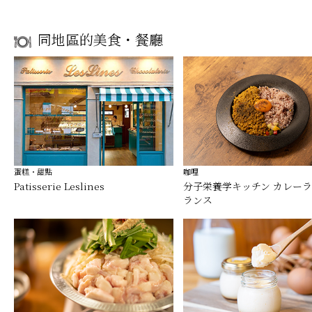
同地區的美食・餐廳
蛋糕・甜點
咖哩
Patisserie Leslines
分子栄養学キッチン カレー
ランス