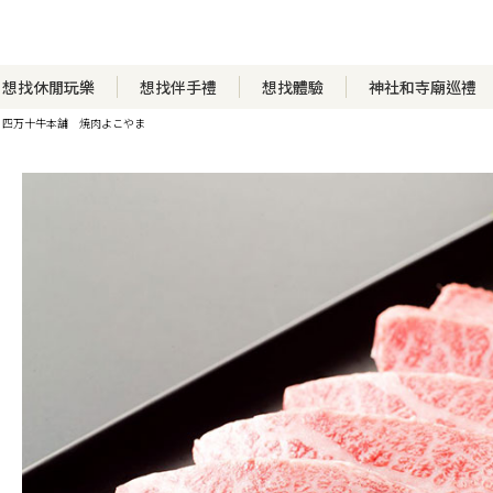
想找休閒玩樂
想找伴手禮
想找體驗
神社和寺廟巡禮
四万十牛本舗 焼肉よこやま