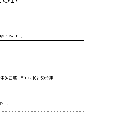
uyokoyama )
車道四萬十町中央IC約50分鐘
色」。