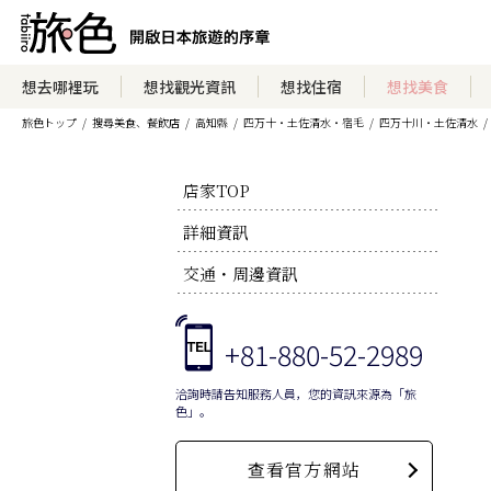
想去哪裡玩
想找觀光資訊
想找住宿
想找美食
旅色トップ
搜尋美食、餐飲店
高知縣
四万十・土佐清水・宿毛
四万十川・土佐清水
店家TOP
詳細資訊
交通・周邊資訊
+81-880-52-2989
洽詢時請告知服務人員，您的資訊來源為「旅
色」。
查看官方網站