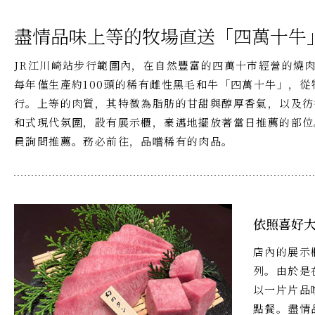
盡情品味上等的牧場直送「四萬十牛
JR江川崎站步行範圍內，在自然豐富的四萬十市經營的燒
每年僅生產約100頭的稀有雌性黑毛和牛「四萬十牛」，
行。上等的肉質，其特徵為脂肪的甘甜與醇厚香氣，以及彷
和式現代氛圍，設有展示櫃，豪邁地擺放著當日推薦的部位
員詢問推薦。務必前往，品嚐稀有的肉品。
依照喜好
店內的展示
列。由於是
以一片片品
點餐。盡情