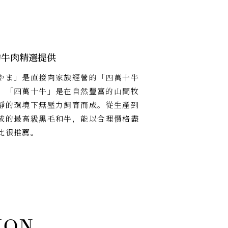
的牛肉精選提供
やま」是直接向家族經營的「四萬十牛
。「四萬十牛」是在自然豐富的山間牧
靜的環境下無壓力飼育而成。從生產到
成的最高級黑毛和牛，能以合理價格盡
此很推薦。