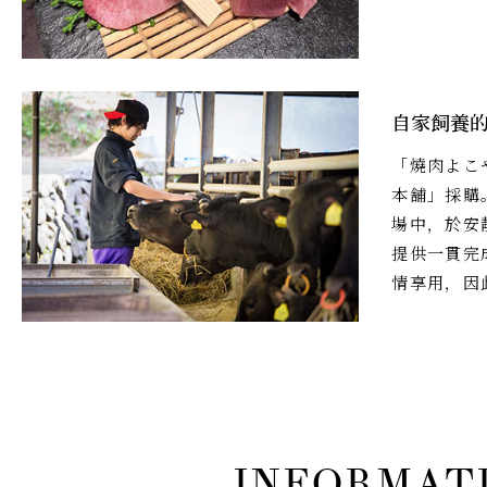
自家飼養
「燒肉よこ
本舗」採購
場中，於安
提供一貫完
情享用，因