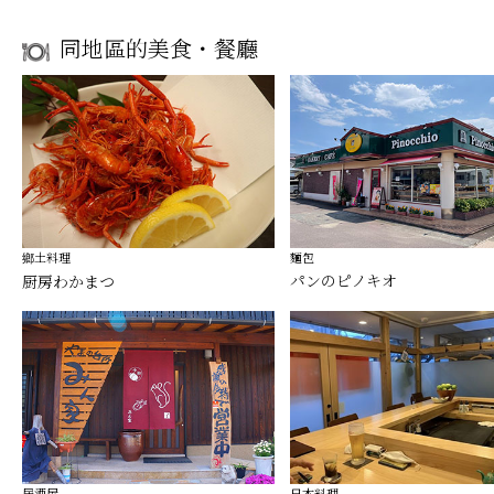
同地區的美食・餐廳
鄉土料理
麵包
パンのピノキオ
厨房わかまつ
居酒屋
日本料理