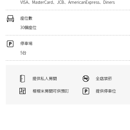
VISA、MasterCard、JCB、AmericanExpress、Diners
座位數
30個座位
停車場
5台
提供私人房間
全店禁菸
榻榻米房間可供預訂
提供停車位