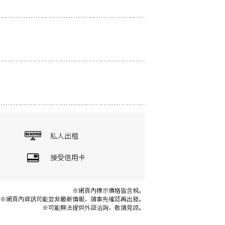
私人出租
接受信用卡
※網頁內標示價格皆含稅。
※網頁內資訊可能並非最新情報，請事先確認再出發。
※可能無法提供外語洽詢，敬請見諒。