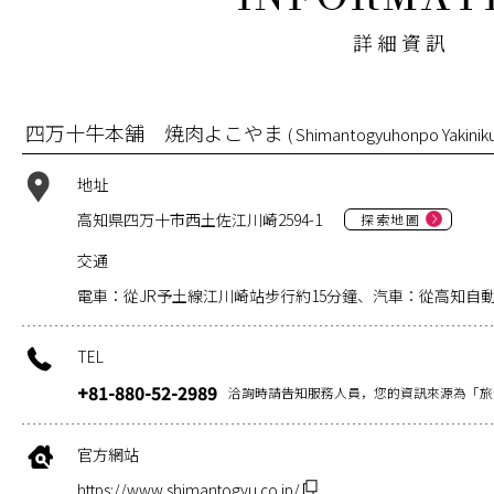
詳細資訊
四万十牛本舗 焼肉よこやま
( Shimantogyuhonpo Yakinik
地址
高知県四万十市西土佐江川崎2594-1
探索地圖
交通
電車：從JR予土線江川崎站步行約15分鐘、汽車：從高知自動
TEL
+81-880-52-2989
洽詢時請告知服務人員，您的資訊來源為「旅
官方網站
https://www.shimantogyu.co.jp/