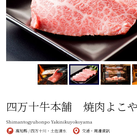
四万十牛本舗 焼肉よこ
Shimantogyuhonpo Yakinikuyokoyama
高知縣 / 四万十川・土佐清水
交通・周邊資訊