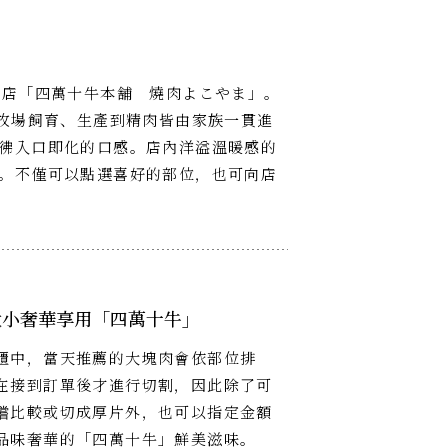
」
肉店「四萬十牛本舗 燒肉よこやま」。
從牧場飼育、生產到精肉皆由家族一貫進
彿入口即化的口感。店內洋溢溫暖感的
。不僅可以點選喜好的部位，也可向店
大小奢華享用「四萬十牛」
櫃中，當天推薦的大塊肉會依部位排
在接到訂單後才進行切割，因此除了可
嚐比較或切成厚片外，也可以指定金額
品味奢華的「四萬十牛」鮮美滋味。